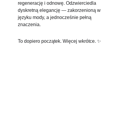
regenerację i odnowę. Odzwierciedla 
dyskretną elegancję — zakorzenioną w 
języku mody, a jednocześnie pełną 
znaczenia.
To dopiero początek. Więcej wkrótce. ✨
OncoBag
Gdzie moda spotyka się ze zdrowiem. 
Stworzone dla kobiet, które nie chcą iść na 
kompromis.
KONTAKT