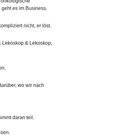
onkologische 
geht es im Business.
liziert nicht, er löst.
& Lekoskop & Lekoskop, 
on.
rüber, wo wir nach 
mmt daran teil.
isen.