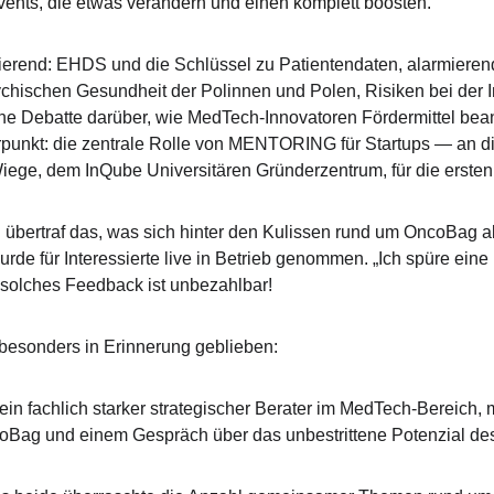
ents, die etwas verändern und einen komplett boosten.
erend: EHDS und die Schlüssel zu Patientendaten, alarmieren
hischen Gesundheit der Polinnen und Polen, Risiken bei der 
e Debatte darüber, wie MedTech-Innovatoren Fördermittel bea
rpunkt: die zentrale Rolle von MENTORING für Startups — an die
iege, dem InQube Universitären Gründerzentrum, für die ersten
 übertraf das, was sich hinter den Kulissen rund um OncoBag ab
e für Interessierte live in Betrieb genommen. „Ich spüre eine 
solches Feedback ist unbezahlbar!
besonders in Erinnerung geblieben:
n fachlich starker strategischer Berater im MedTech-Bereich, 
Bag und einem Gespräch über das unbestrittene Potenzial des