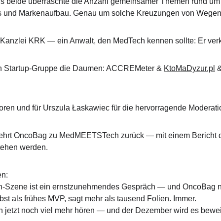
s beide überraschte die Anzahl gemeinsamer Themen rund um 
ps und Markenaufbau. Genau um solche Kreuzungen von Wegen 
anzlei KRK — ein Anwalt, den MedTech kennen sollte: Er verkomp
n Startup-Gruppe die Daumen: ACCREMeter & 
KtoMaDyzur.pl
 
toren und für Urszula Łaskawiec für die hervorragende Moderati
hrt OncoBag zu MedMEETSTech zurück — mit einem Bericht da
tehen werden.
en:
h-Szene ist ein ernstzunehmendes Gespräch — und OncoBag ni
st als frühes MVP, sagt mehr als tausend Folien. Immer.
 jetzt noch viel mehr hören — und der Dezember wird es bewe