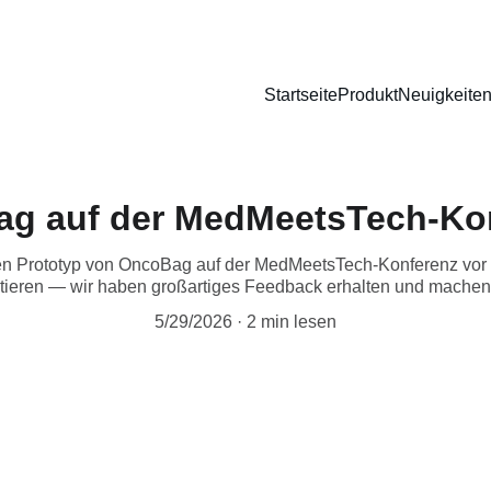
JETZT MIT LIVE-VORBESTELLUNG AUF INDIEGOGO!
Startseite
Produkt
Neuigkeite
g auf der MedMeetsTech-Ko
den Prototyp von OncoBag auf der MedMeetsTech-Konferenz vo
tieren — wir haben großartiges Feedback erhalten und machen 
5/29/2026
2 min lesen