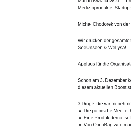
Marcin Kwiatkowski — un
Medizinprodukte, Startu
Michał Chodorek von der K
Wir drücken der gesamte
SeeUnseen & Wellysa!
Applaus für die Organisa
Schon am 3. Dezember ke
diesem aktuellen Boost s
3 Dinge, die wir mitnehm
🔹 Die polnische MedTec
🔹 Eine Produktdemo, selb
🔹 Von OncoBag wird man