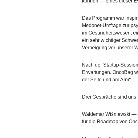
können — eines dieser Ev
Das Programm war inspiri
Medonet-Umfrage zur psyc
im Gesundheitswesen, ein
ein sehr wichtiger Schwe
Verneigung vor unserer W
Nach der Startup-Session
Erwartungen. OncoBag wurd
der Seite und am Arm“ — 
Drei Gespräche sind uns 
Waldemar Wiśniewski — ei
für die Roadmap von Onco